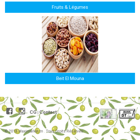
Fruits & Légumes
Beit El Mouna
CG
Contact
|
© 2018 Maximarket.tn . Tous Droits Réservés.