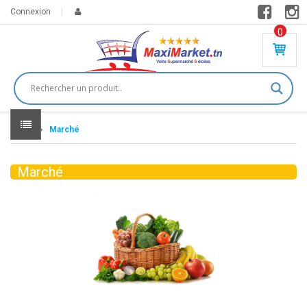
Connexion
0
PR
O
DU
IT(
S)
-
Home
Marché
0
,
00
0
Marché
DT