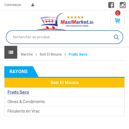
Connexion
0
PR
O
DU
IT(
S)
-
Home
Marché
Beit El Mouna
Fruits Secs
0
,
00
0
RAYONS
DT
Beit El Mouna
Fruits Secs
Olives & Condiments
Féculents en Vrac