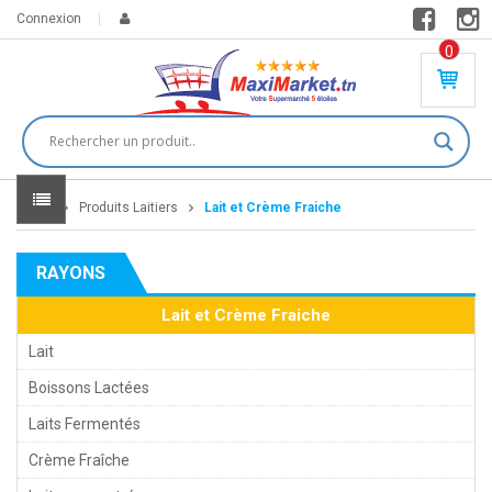
Connexion
0
PR
O
DU
IT(
S)
-
Home
Produits Laitiers
Lait et Crème Fraiche
0
,
00
0
RAYONS
DT
Lait et Crème Fraiche
Lait
Boissons Lactées
Laits Fermentés
Crème Fraîche