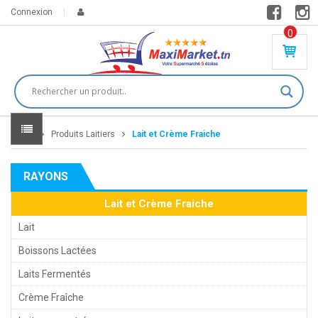
Connexion
0
PR
O
DU
IT(
S)
-
Home
Produits Laitiers
Lait et Crème Fraiche
0
,
00
0
RAYONS
DT
Lait et Crème Fraiche
Lait
Boissons Lactées
Laits Fermentés
Crème Fraîche