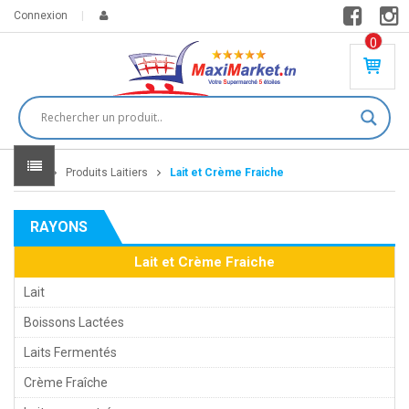
Connexion
0
PR
O
DU
IT(
S)
-
Home
Produits Laitiers
Lait et Crème Fraiche
0
,
00
0
RAYONS
DT
Lait et Crème Fraiche
Lait
Boissons Lactées
Laits Fermentés
Crème Fraîche