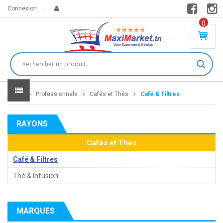
Connexion
0
PR
O
DU
IT(
S)
-
Home
Professionnels
Cafés et Thés
Café & Filtres
0
,
00
0
RAYONS
DT
Cafés et Thés
Café & Filtres
Thé & Infusion
MARQUES