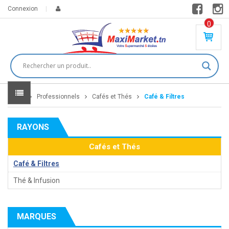
Connexion
0
PR
O
DU
IT(
S)
-
Home
Professionnels
Cafés et Thés
Café & Filtres
0
,
00
0
RAYONS
DT
Cafés et Thés
Café & Filtres
Thé & Infusion
MARQUES