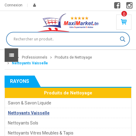
Connexion
0
PR
O
DU
IT(
S)
-
Home
Professionnels
Produits de Nettoyage
0
,
Nettoyants Vaisselle
00
0
RAYONS
DT
Produits de Nettoyage
Savon & Savon Liquide
Nettoyants Vaisselle
Nettoyants Sols
Nettoyants Vitres Meubles & Tapis