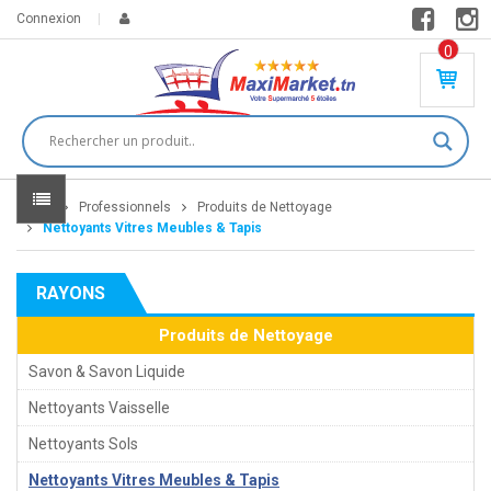
Connexion
0
PR
O
DU
IT(
S)
-
Home
Professionnels
Produits de Nettoyage
0
,
Nettoyants Vitres Meubles & Tapis
00
0
RAYONS
DT
Produits de Nettoyage
Savon & Savon Liquide
Nettoyants Vaisselle
Nettoyants Sols
Nettoyants Vitres Meubles & Tapis