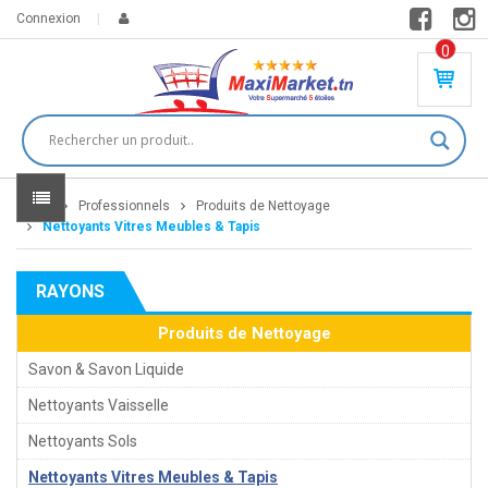
Connexion
0
PR
O
DU
IT(
S)
-
Home
Professionnels
Produits de Nettoyage
0
,
Nettoyants Vitres Meubles & Tapis
00
0
RAYONS
DT
Produits de Nettoyage
Savon & Savon Liquide
Nettoyants Vaisselle
Nettoyants Sols
Nettoyants Vitres Meubles & Tapis