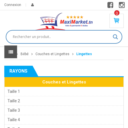
Connexion
0
PR
O
DU
IT(
S)
-
Home
Bébé
Couches et Lingettes
Lingettes
0
,
00
0
RAYONS
DT
Couches et Lingettes
Taille 1
Taille 2
Taille 3
Taille 4