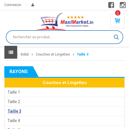
Connexion
0
PR
O
DU
IT(
S)
-
Home
Bébé
Couches et Lingettes
Taille 3
0
,
00
0
RAYONS
DT
Couches et Lingettes
Taille 1
Taille 2
Taille 3
Taille 4