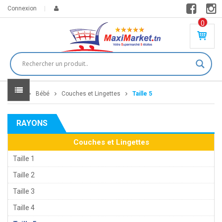
Connexion
0
PR
O
DU
IT(
S)
-
Home
Bébé
Couches et Lingettes
Taille 5
0
,
00
0
RAYONS
DT
Couches et Lingettes
Taille 1
Taille 2
Taille 3
Taille 4