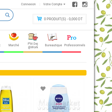
Connexion
Votre Compte
0
PRODUIT(S) - 0
,000 DT
P’tit Dej
x
Marché
Bureautique
Professionnels
@Work