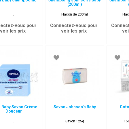
a Baby Shampooing
Shampoing Johnson’s Baby
Shampoin
(200ml)
.
Flacon de 200ml
Fla
ectez-vous pour
Connectez-vous pour
Connect
voir les prix
voir les prix
voi
a Baby Savon Crème
Savon Johnson’s Baby
Coto
Douceur
.
Savon 125g
15