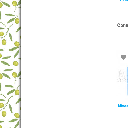
Nive
Conn
Nive