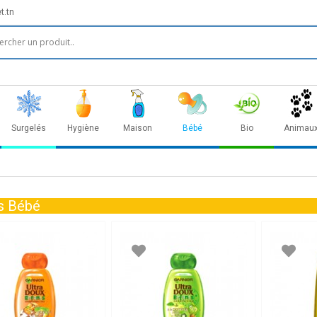
t.tn
Surgelés
Hygiène
Maison
Bébé
Bio
Animau
s Bébé