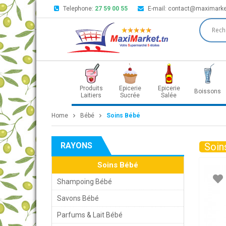
Telephone:
27 59 00 55
E-mail:
contact@maximarke
Produits
Epicerie
Epicerie
Boissons
Laitiers
Sucrée
Salée
Home
Bébé
Soins Bébé
RAYONS
Soin
Soins Bébé
Shampoing Bébé
Savons Bébé
Parfums & Lait Bébé