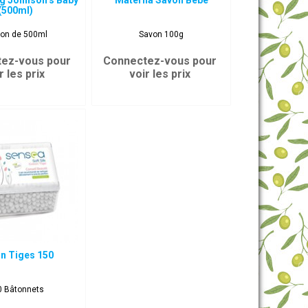
g Johnson’s Baby
Materna Savon Bébé
(500ml)
con de 500ml
Savon 100g
ez-vous pour
Connectez-vous pour
r les prix
voir les prix
n Tiges 150
0 Bâtonnets