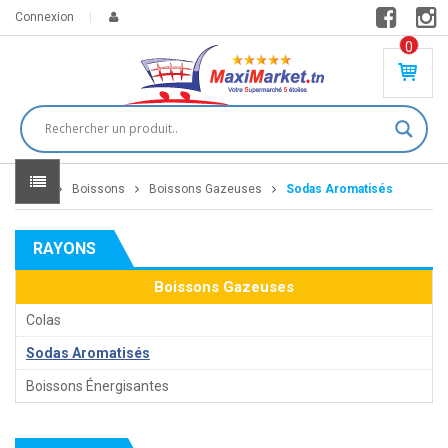
Connexion
0
PR
O
DU
IT(
S)
-
Home
Boissons
Boissons Gazeuses
Sodas Aromatisés
0
,
00
0
RAYONS
DT
Boissons Gazeuses
Colas
Sodas Aromatisés
Boissons Énergisantes