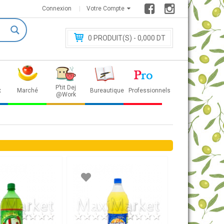
Connexion
Votre Compte
0
PRODUIT(S) - 0
,000 DT
P’tit Dej
x
Marché
Bureautique
Professionnels
@Work