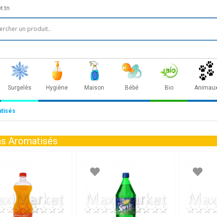
t.tn
Surgelés
Hygiène
Maison
Bébé
Bio
Animau
tisés
s Aromatisés