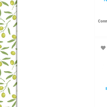
F
Conn