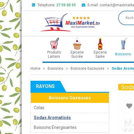
Telephone:
27 59 00 55
E-mail:
contact@maximarke
Produits
Epicerie
Epicerie
Boissons
Laitiers
Sucrée
Salée
Home
Boissons
Boissons Gazeuses
Sodas Aroma
RAYONS
Soda
Boissons Gazeuses
Colas
Sodas Aromatisés
Boissons Énergisantes