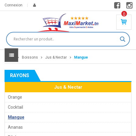
Connexion
0
PR
O
DU
IT(
S)
-
Home
Boissons
Jus & Nectar
Mangue
0
,
00
0
RAYONS
DT
Jus & Nectar
Orange
Cocktail
Mangue
Ananas