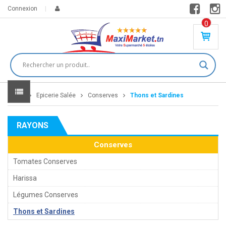
Connexion
0
PR
O
DU
IT(
S)
-
Home
Epicerie Salée
Conserves
Thons et Sardines
0
,
00
0
RAYONS
DT
Conserves
Tomates Conserves
Harissa
Légumes Conserves
Thons et Sardines