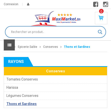
Connexion
0
PR
O
DU
IT(
S)
-
Home
Epicerie Salée
Conserves
Thons et Sardines
0
,
00
0
RAYONS
DT
Conserves
Tomates Conserves
Harissa
Légumes Conserves
Thons et Sardines