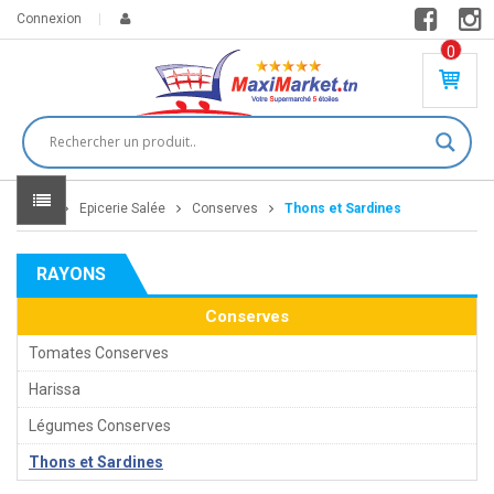
Connexion
0
PR
O
DU
IT(
S)
-
Home
Epicerie Salée
Conserves
Thons et Sardines
0
,
00
0
RAYONS
DT
Conserves
Tomates Conserves
Harissa
Légumes Conserves
Thons et Sardines