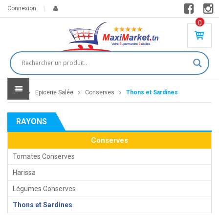
Connexion
0
PR
O
DU
IT(
S)
-
Home
Epicerie Salée
Conserves
Thons et Sardines
0
,
00
0
RAYONS
DT
Conserves
Tomates Conserves
Harissa
Légumes Conserves
Thons et Sardines