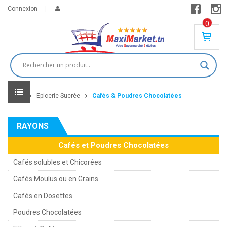
Connexion
0
PR
O
DU
IT(
S)
-
Home
Epicerie Sucrée
Cafés & Poudres Chocolatées
0
,
00
0
RAYONS
DT
Cafés et Poudres Chocolatées
Cafés solubles et Chicorées
Cafés Moulus ou en Grains
Cafés en Dosettes
Poudres Chocolatées