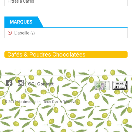
Filtres à Cafés
MARQUES
L'abeille
(2)
Cafés & Poudres Chocolatées
CG
Contact
|
© 2018 Maximarket.tn . Tous Droits Réservés.