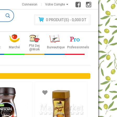
Connexion
Votre Compte
0
PRODUIT(S) - 0
,000 DT
P’tit Dej
x
Marché
Bureautique
Professionnels
@Work