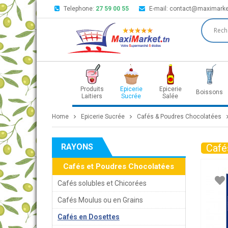
Telephone:
27 59 00 55
E-mail:
contact@maximarke
Produits
Epicerie
Epicerie
Boissons
Laitiers
Sucrée
Salée
Home
Epicerie Sucrée
Cafés & Poudres Chocolatées
RAYONS
Café
Cafés et Poudres Chocolatées
Cafés solubles et Chicorées
Cafés Moulus ou en Grains
Cafés en Dosettes