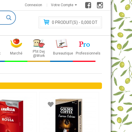
Connexion
Votre Compte
0
PRODUIT(S) - 0
,000 DT
P’tit Dej
x
Marché
Bureautique
Professionnels
@Work