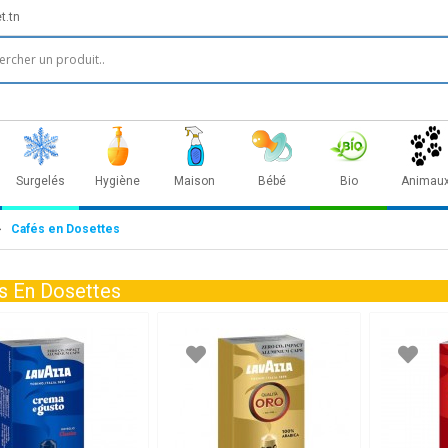
t.tn
Surgelés
Hygiène
Maison
Bébé
Bio
Animau
Cafés en Dosettes
s En Dosettes