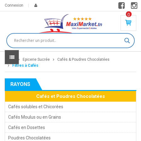
Connexion
0
PR
O
DU
IT(
S)
-
Home
Epicerie Sucrée
Cafés & Poudres Chocolatées
0
,
Filtres à Cafés
00
0
RAYONS
DT
Cafés et Poudres Chocolatées
Cafés solubles et Chicorées
Cafés Moulus ou en Grains
Cafés en Dosettes
Poudres Chocolatées