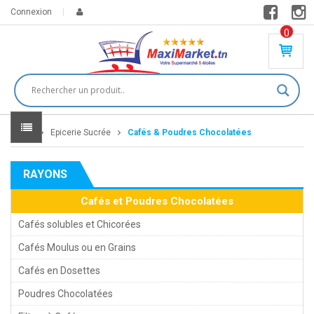
Connexion
0
PR
O
DU
IT(
S)
-
Home
Epicerie Sucrée
Cafés & Poudres Chocolatées
0
,
00
0
RAYONS
DT
Cafés et Poudres Chocolatées
Cafés solubles et Chicorées
Cafés Moulus ou en Grains
Cafés en Dosettes
Poudres Chocolatées