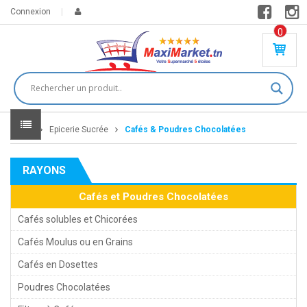
Connexion
0
PR
O
DU
IT(
S)
-
Home
Epicerie Sucrée
Cafés & Poudres Chocolatées
0
,
00
0
RAYONS
DT
Cafés et Poudres Chocolatées
Cafés solubles et Chicorées
Cafés Moulus ou en Grains
Cafés en Dosettes
Poudres Chocolatées