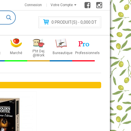
Connexion
Votre Compte
0
PRODUIT(S) - 0
,000 DT
P’tit Dej
x
Marché
Bureautique
Professionnels
@Work