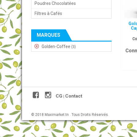
Poudres Chocolatées
Filtres à Cafés
Gol
Ca
MARQUES
Co
Golden-Coffee
(3)
Conn
CG
Contact
|
© 2018 Maximarket.tn . Tous Droits Réservés.