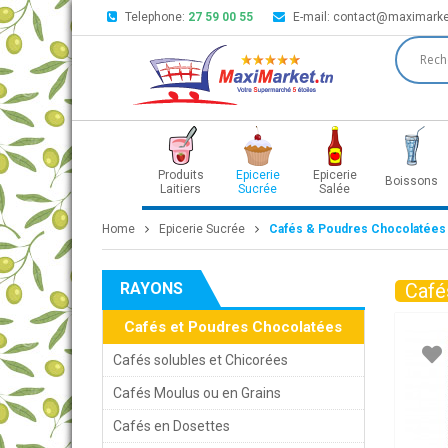
Telephone:
27 59 00 55
E-mail:
contact@maximarke
Produits
Epicerie
Epicerie
Boissons
Laitiers
Sucrée
Salée
Home
Epicerie Sucrée
Cafés & Poudres Chocolatées
RAYONS
Café
Cafés et Poudres Chocolatées
Cafés solubles et Chicorées
Cafés Moulus ou en Grains
Cafés en Dosettes