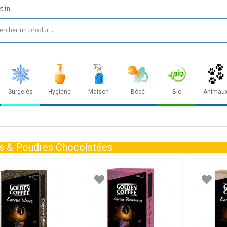
t.tn
Surgelés
Hygiène
Maison
Bébé
Bio
Animau
s & Poudres Chocolatées