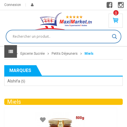
Connexion
0
PR
O
DU
IT(
S)
-
Home
Epicerie Sucrée
Petits Déjeuners
Miels
0
,
00
0
MARQUES
DT
Alshifa
(5)
Miels