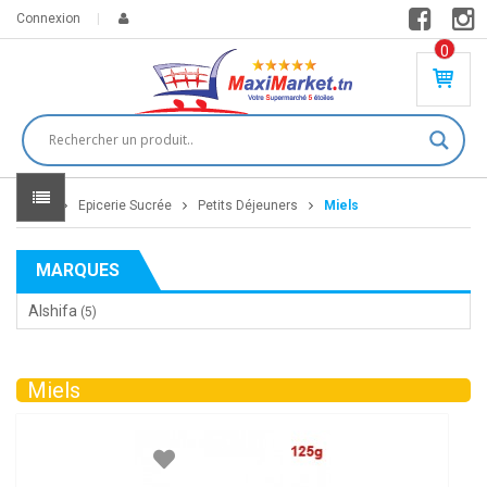
Connexion
0
PR
O
DU
IT(
S)
-
Home
Epicerie Sucrée
Petits Déjeuners
Miels
0
,
00
0
MARQUES
DT
Alshifa
(5)
Miels