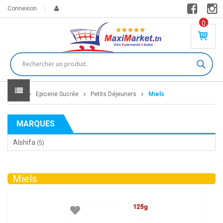
Connexion
0
PR
O
DU
IT(
S)
-
Home
Epicerie Sucrée
Petits Déjeuners
Miels
0
,
00
0
MARQUES
DT
Alshifa
(5)
Miels