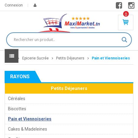
Connexion
0
PR
O
DU
IT(
S)
-
Home
Epicerie Sucrée
Petits Déjeuners
Pain et Viennoiseries
0
,
00
0
RAYONS
DT
Petits Déjeuners
Céréales
Biscottes
Pain et Viennoiseries
Cakes & Madeleines