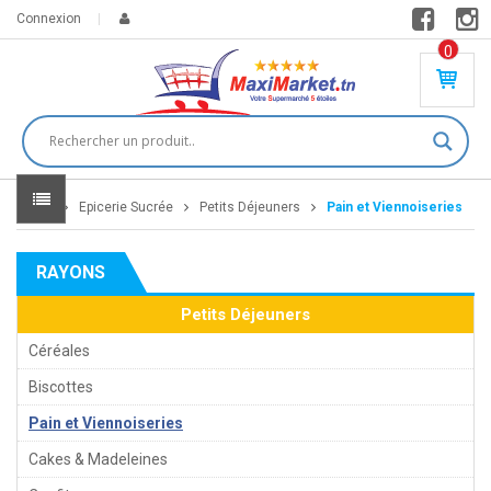
Connexion
0
PR
O
DU
IT(
S)
-
Home
Epicerie Sucrée
Petits Déjeuners
Pain et Viennoiseries
0
,
00
0
RAYONS
DT
Petits Déjeuners
Céréales
Biscottes
Pain et Viennoiseries
Cakes & Madeleines