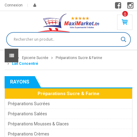
Connexion
0
PR
O
DU
IT(
S)
-
Home
Epicerie Sucrée
Préparations Sucre & Farine
0
,
Lait Concentré
00
0
RAYONS
DT
Préparations Sucre & Farine
Préparations Sucrées
Préparations Salées
Préparations Mousses & Glaces
Préparations Crèmes