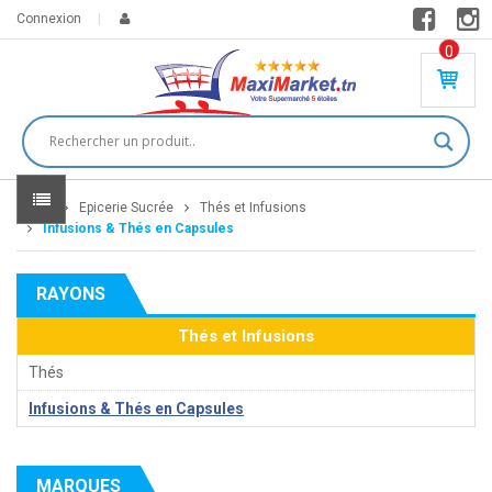
Connexion
0
PR
O
DU
IT(
S)
-
Home
Epicerie Sucrée
Thés et Infusions
0
,
Infusions & Thés en Capsules
00
0
RAYONS
DT
Thés et Infusions
Thés
Infusions & Thés en Capsules
MARQUES