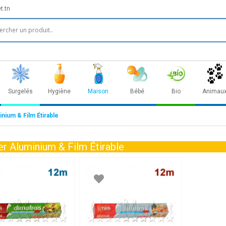
t.tn
Surgelés
Hygiène
Maison
Bébé
Bio
Animau
nium & Film Étirable
er Aluminium & Film Étirable