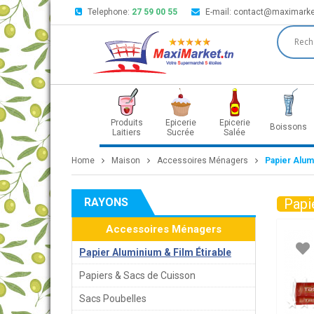
Telephone:
27 59 00 55
E-mail:
contact@maximarke
Produits
Epicerie
Epicerie
Boissons
Laitiers
Sucrée
Salée
Home
Maison
Accessoires Ménagers
Papier Alumi
RAYONS
Papi
Accessoires Ménagers
Papier Aluminium & Film Étirable
Papiers & Sacs de Cuisson
Sacs Poubelles