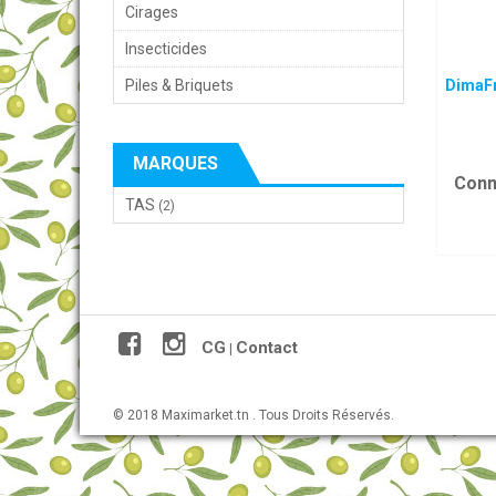
Cirages
Insecticides
Piles & Briquets
DimaFr
MARQUES
Conn
TAS
(2)
CG
Contact
|
© 2018 Maximarket.tn . Tous Droits Réservés.