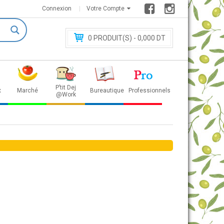
Connexion
Votre Compte
0
PRODUIT(S) - 0
,000 DT
P’tit Dej
x
Marché
Bureautique
Professionnels
@Work