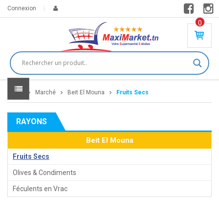
Connexion
0
PR
O
DU
IT(
S)
-
Home
Marché
Beit El Mouna
Fruits Secs
0
,
00
0
RAYONS
DT
Beit El Mouna
Fruits Secs
Olives & Condiments
Féculents en Vrac