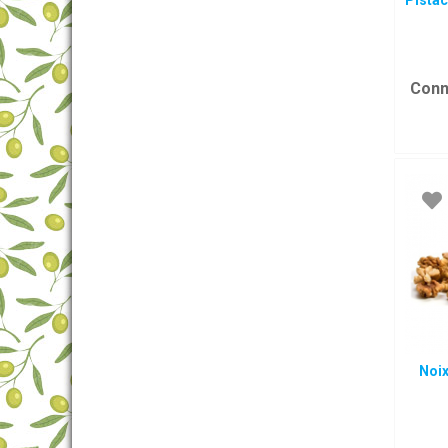
Pista
Conn
Noi