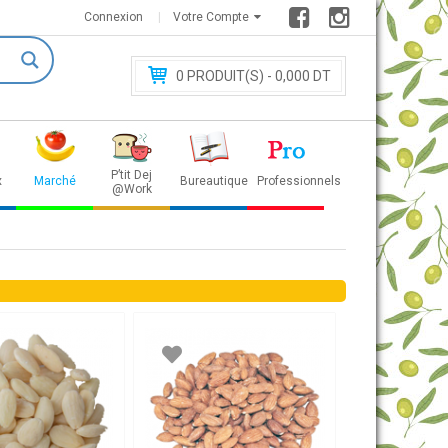
Connexion
Votre Compte
0
PRODUIT(S) - 0
,000 DT
P’tit Dej
x
Marché
Bureautique
Professionnels
@Work