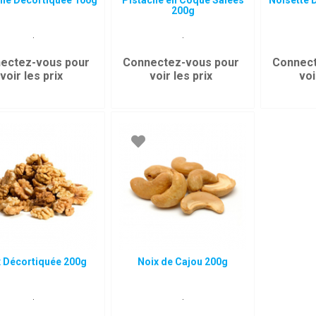
che Décortiquée 100g
Pistache en Coque Salées
Noisette 
200g
.
.
ectez-vous pour
Connectez-vous pour
Connect
voir les prix
voir les prix
voi
x Décortiquée 200g
Noix de Cajou 200g
.
.