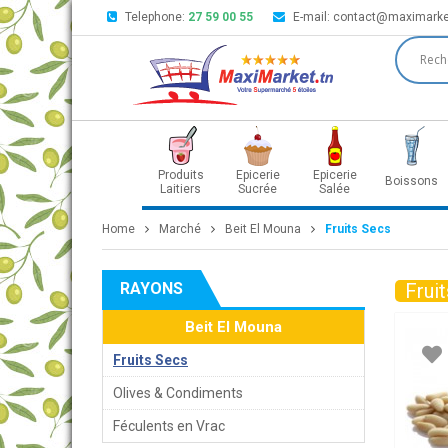
Telephone:
27 59 00 55
E-mail:
contact@maximarke
Produits
Epicerie
Epicerie
Boissons
Laitiers
Sucrée
Salée
Home
Marché
Beit El Mouna
Fruits Secs
RAYONS
Frui
Beit El Mouna
Fruits Secs
Olives & Condiments
Féculents en Vrac