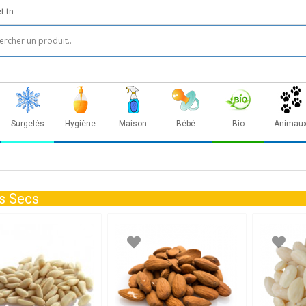
t.tn
Surgelés
Hygiène
Maison
Bébé
Bio
Animau
ts Secs