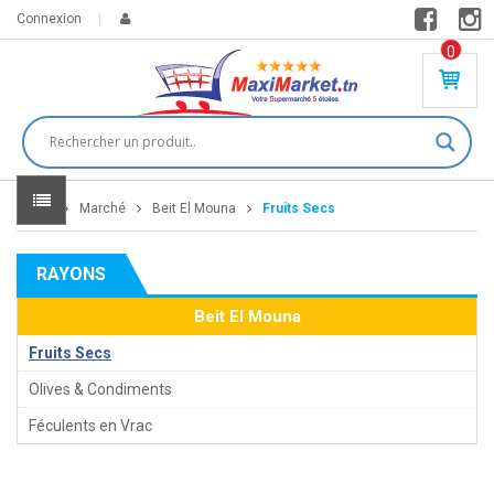
Connexion
0
PR
O
DU
IT(
S)
-
Home
Marché
Beit El Mouna
Fruits Secs
0
,
00
0
RAYONS
DT
Beit El Mouna
Fruits Secs
Olives & Condiments
Féculents en Vrac