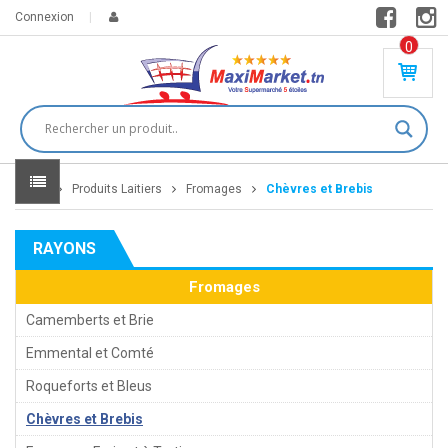
Connexion
0
PR
O
DU
IT(
S)
-
Home
Produits Laitiers
Fromages
Chèvres et Brebis
0
,
00
0
RAYONS
DT
Fromages
Camemberts et Brie
Emmental et Comté
Roqueforts et Bleus
Chèvres et Brebis