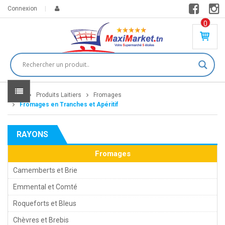
Connexion
0
PR
O
DU
IT(
S)
-
Home
Produits Laitiers
Fromages
0
,
Fromages en Tranches et Apéritif
00
0
RAYONS
DT
Fromages
Camemberts et Brie
Emmental et Comté
Roqueforts et Bleus
Chèvres et Brebis