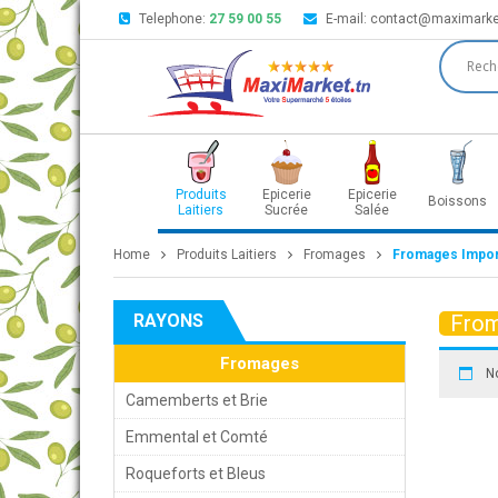
Telephone:
27 59 00 55
E-mail:
contact@maximarke
Produits
Epicerie
Epicerie
Boissons
Laitiers
Sucrée
Salée
Home
Produits Laitiers
Fromages
Fromages Impo
RAYONS
From
Fromages
N
Camemberts et Brie
Emmental et Comté
Roqueforts et Bleus