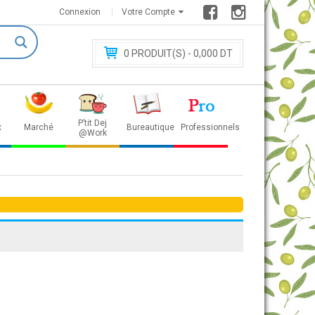
Connexion
Votre Compte
0
PRODUIT(S) - 0
,000 DT
P’tit Dej
x
Marché
Bureautique
Professionnels
@Work