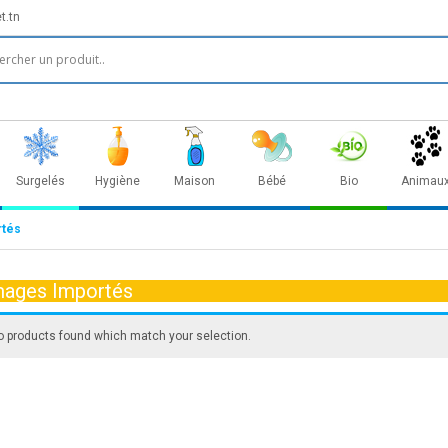
t.tn
Surgelés
Hygiène
Maison
Bébé
Bio
Animau
rtés
ages Importés
o products found which match your selection.