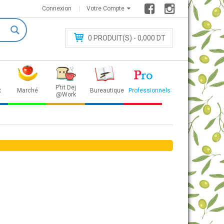
Connexion
Votre Compte
0
PRODUIT(S) - 0
,000 DT
P’tit Dej
x
Marché
Bureautique
Professionnels
@Work