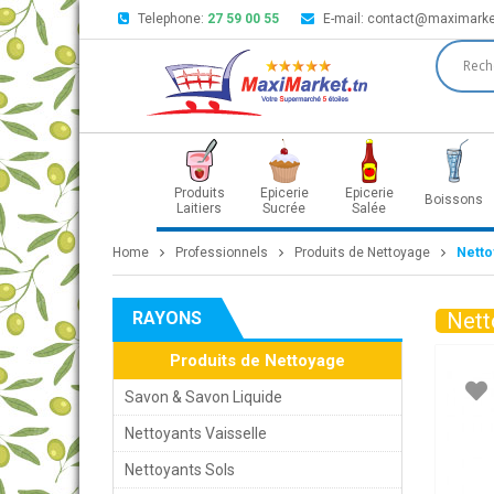
Telephone:
27 59 00 55
E-mail:
contact@maximarke
Produits
Epicerie
Epicerie
Boissons
Laitiers
Sucrée
Salée
Home
Professionnels
Produits de Nettoyage
Netto
RAYONS
Nett
Produits de Nettoyage
Savon & Savon Liquide
Nettoyants Vaisselle
Nettoyants Sols