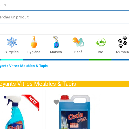
t.tn
Surgelés
Hygiène
Maison
Bébé
Bio
Animau
yants Vitres Meubles & Tapis
oyants Vitres Meubles & Tapis