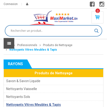
Connexion
0
PR
O
DU
IT(
S)
-
Home
Professionnels
Produits de Nettoyage
0
,
Nettoyants Vitres Meubles & Tapis
00
0
RAYONS
DT
Produits de Nettoyage
Savon & Savon Liquide
Nettoyants Vaisselle
Nettoyants Sols
Nettoyants Vitres Meubles & Tapis