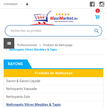
Connexion
0
PR
O
DU
IT(
S)
-
Home
Professionnels
Produits de Nettoyage
0
,
Nettoyants Vitres Meubles & Tapis
00
0
RAYONS
DT
Produits de Nettoyage
Savon & Savon Liquide
Nettoyants Vaisselle
Nettoyants Sols
Nettoyants Vitres Meubles & Tapis