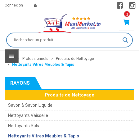
Connexion
0
PR
O
DU
IT(
S)
-
Home
Professionnels
Produits de Nettoyage
0
,
Nettoyants Vitres Meubles & Tapis
00
0
RAYONS
DT
Produits de Nettoyage
Savon & Savon Liquide
Nettoyants Vaisselle
Nettoyants Sols
Nettoyants Vitres Meubles & Tapis