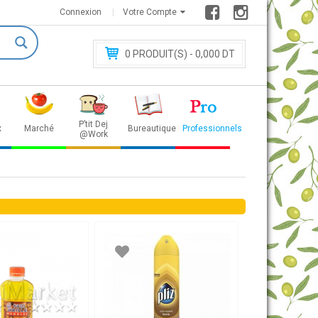
Connexion
Votre Compte
0
PRODUIT(S) - 0
,000 DT
P’tit Dej
x
Marché
Bureautique
Professionnels
@Work