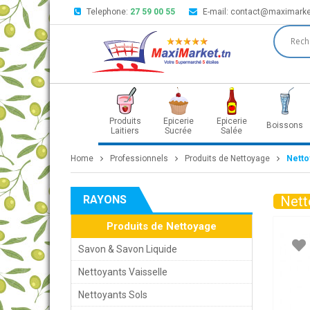
Telephone:
27 59 00 55
E-mail:
contact@maximarke
Produits
Epicerie
Epicerie
Boissons
Laitiers
Sucrée
Salée
Home
Professionnels
Produits de Nettoyage
Netto
RAYONS
Nett
Produits de Nettoyage
Savon & Savon Liquide
Nettoyants Vaisselle
Nettoyants Sols