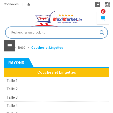
Connexion
0
PR
O
DU
IT(
S)
-
Home
Bébé
Couches et Lingettes
0
,
00
0
RAYONS
DT
Couches et Lingettes
Taille 1
Taille 2
Taille 3
Taille 4