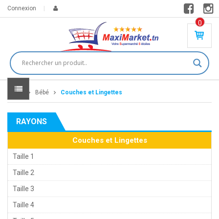
Connexion
0
PR
O
DU
IT(
S)
-
Home
Bébé
Couches et Lingettes
0
,
00
0
RAYONS
DT
Couches et Lingettes
Taille 1
Taille 2
Taille 3
Taille 4