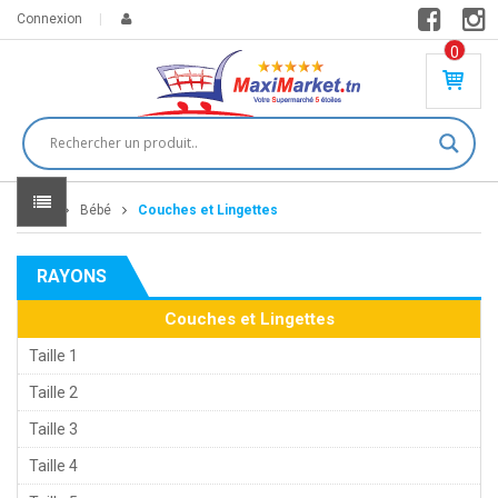
Connexion
0
PR
O
DU
IT(
S)
-
Home
Bébé
Couches et Lingettes
0
,
00
0
RAYONS
DT
Couches et Lingettes
Taille 1
Taille 2
Taille 3
Taille 4